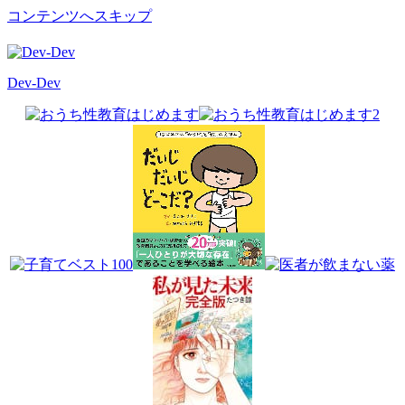
コンテンツへスキップ
Dev-Dev
開
発
覚
書