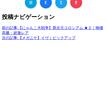
H
F
T
P
投稿ナビゲーション
前の記事:
【にゃんこ大戦争】異次元コロシアム ★２｜物価
高騰：超激レア
次の記事:
【メガニケ】イヴ｜ピックアップ