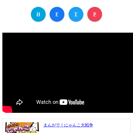
H
F
T
P
まんがで！にゃんこ大戦争