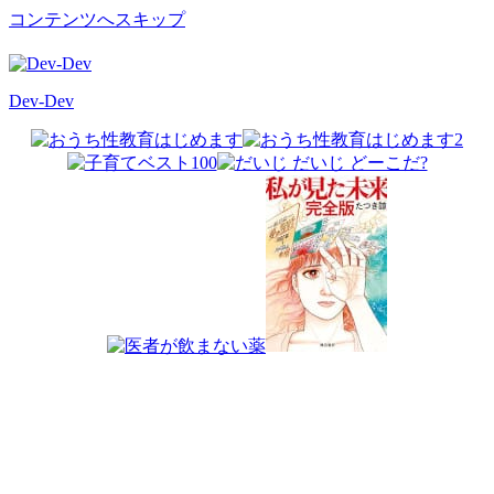
コンテンツへスキップ
Dev-Dev
開
発
覚
書