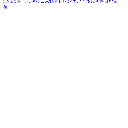
次の記事:
【にゃんこ大戦争】レジェンド隊員４体目が登
場！