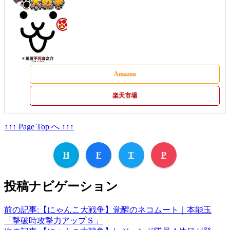
Amazon
楽天市場
↑↑↑ Page Top へ ↑↑↑
H
F
T
P
投稿ナビゲーション
前の記事:
【にゃんこ大戦争】覚醒のネコムート｜本能玉
「撃破時攻撃力アップＳ」