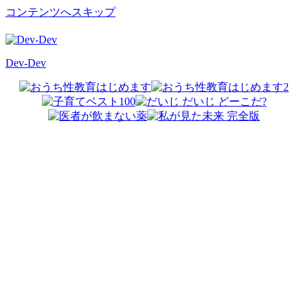
コンテンツへスキップ
Dev-Dev
開
発
覚
書