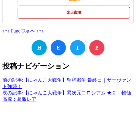
楽天市場
↑↑↑ Page Top へ ↑↑↑
H
F
T
P
投稿ナビゲーション
前の記事:
【にゃんこ大戦争】聖杯戦争 最終日｜サーヴァン
ト強襲！
次の記事:
【にゃんこ大戦争】異次元コロシアム ★２｜物価
高騰：超激レア