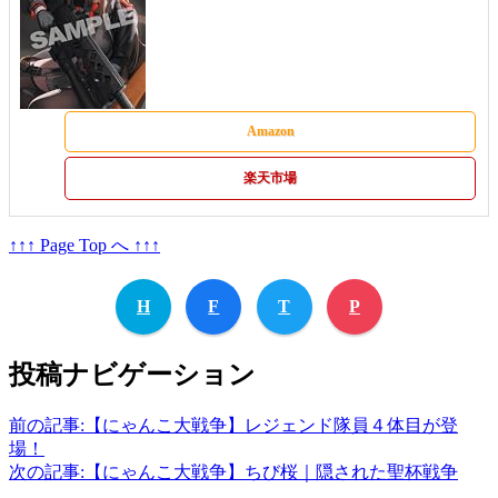
Amazon
楽天市場
↑↑↑ Page Top へ ↑↑↑
H
F
T
P
投稿ナビゲーション
前の記事:
【にゃんこ大戦争】レジェンド隊員４体目が登
場！
次の記事:
【にゃんこ大戦争】ちび桜｜隠された聖杯戦争