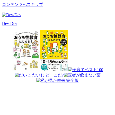
コンテンツへスキップ
Dev-Dev
開
発
覚
書