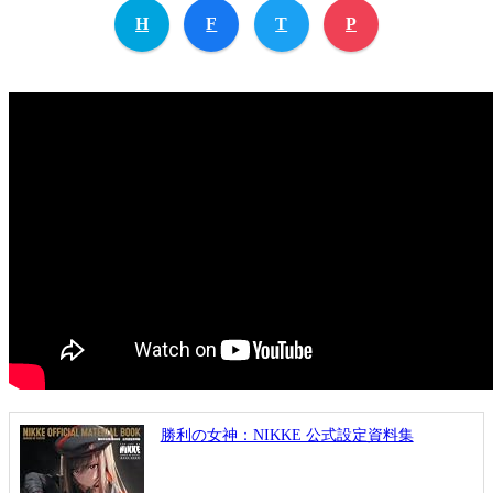
H
F
T
P
勝利の女神：NIKKE 公式設定資料集