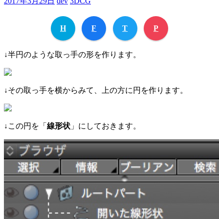
2017年3月29日
dev
3DCG
H
F
T
P
↓半円のような取っ手の形を作ります。
↓その取っ手を横からみて、上の方に円を作ります。
↓この円を「
線形状
」にしておきます。