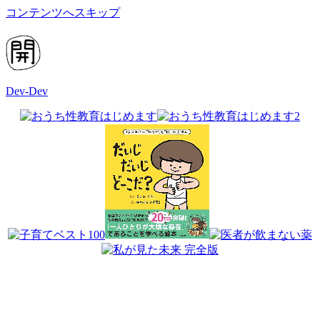
コンテンツへスキップ
Dev-Dev
開
発
覚
書