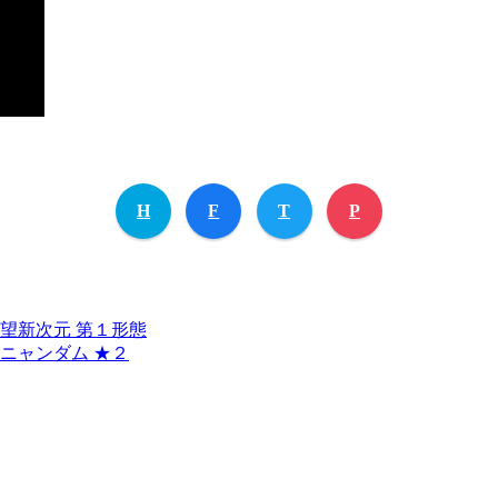
H
F
T
P
望新次元 第１形態
ニャンダム ★２