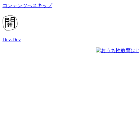
コンテンツへスキップ
Dev-Dev
開
発
覚
書