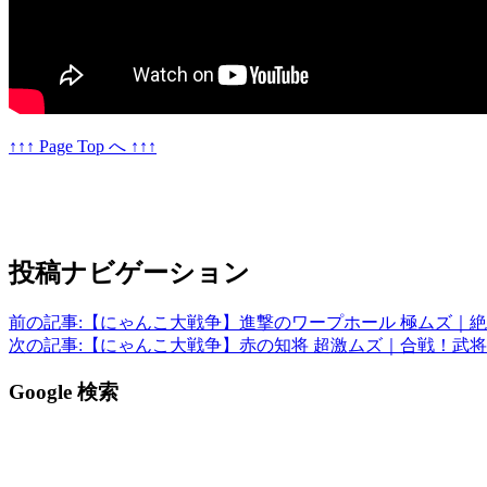
↑↑↑ Page Top へ ↑↑↑
投稿ナビゲーション
前の記事:
【にゃんこ大戦争】進撃のワープホール 極ムズ｜絶
次の記事:
【にゃんこ大戦争】赤の知将 超激ムズ｜合戦！武将
Google 検索