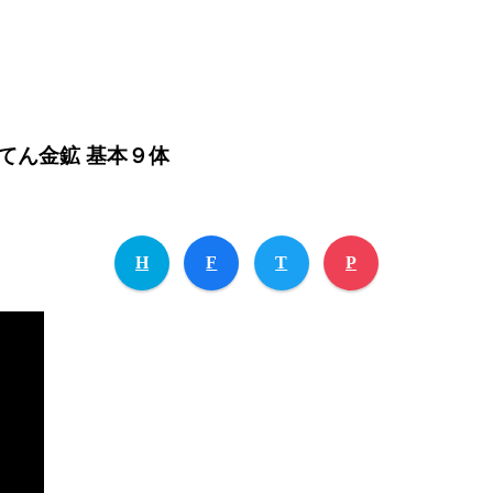
てん金鉱 基本９体
H
F
T
P