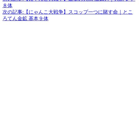
８体
次の記事:
【にゃんこ大戦争】スコップ一つに賭す命｜とこ
ろてん金鉱 基本９体