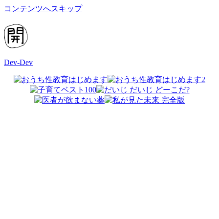
コンテンツへスキップ
Dev-Dev
開
発
覚
書