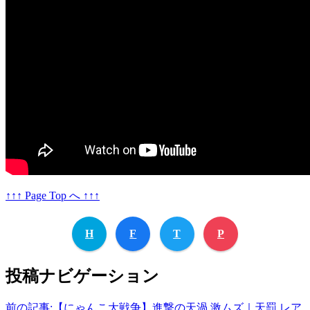
↑↑↑ Page Top へ ↑↑↑
H
F
T
P
投稿ナビゲーション
前の記事:
【にゃんこ大戦争】進撃の天渦 激ムズ｜天罰 レア