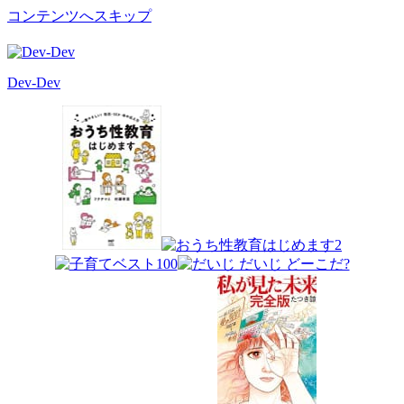
コンテンツへスキップ
Dev-Dev
開
発
覚
書