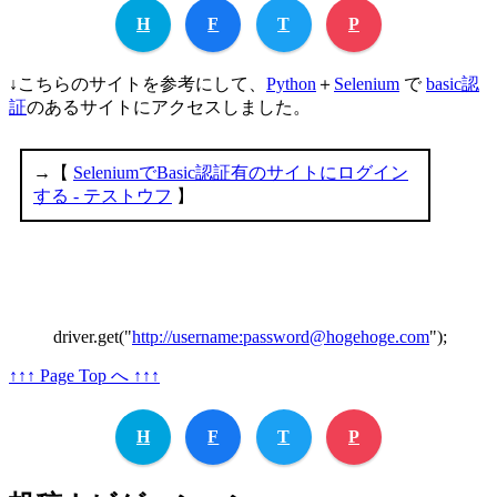
H
F
T
P
↓こちらのサイトを参考にして、
Python
＋
Selenium
で
basic認
証
のあるサイトにアクセスしました。
driver.get("
http://username:password@hogehoge.com
");
↑↑↑ Page Top へ ↑↑↑
H
F
T
P