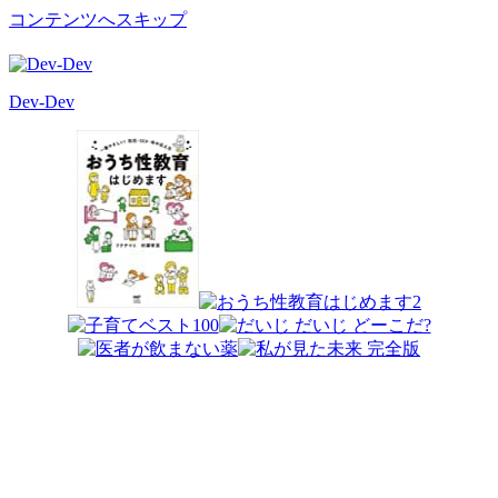
コンテンツへスキップ
Dev-Dev
開
発
覚
書