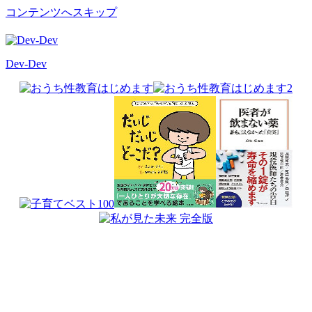
コンテンツへスキップ
Dev-Dev
開
発
覚
書