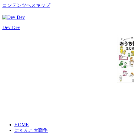
コンテンツへスキップ
Dev-Dev
開
発
覚
書
HOME
にゃんこ大戦争