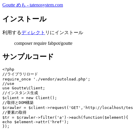
Goutte めも - tatenosystem.com
インストール
利用する
ディレクト
リにインストール
composer require fabpot/goutte
サンプルコード
<?php

//ライブラリロード

require_once './vendor/autoload.php';

//use

use Goutte\Client;

//インスタンス生成

$client = new Client();

//取得とDOM構築

$crawler = $client->request('GET','http://localhost/tes
//要素の取得

$tr = $crawler->filter('a')->each(function($element){

echo $element->attr('href');
