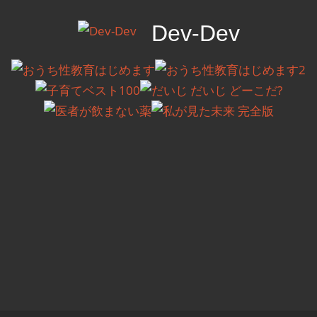
コ
Dev-Dev
ン
テ
開
ン
発
ツ
覚
へ
書
ス
キ
ッ
プ