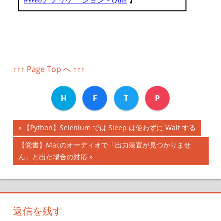
↑↑↑ Page Top へ ↑↑↑
H
F
T
P
前
【Python】Selenium では Sleep は使わずに Wait する
投
の
次
【覚書】Macのオーディオで「出力装置が見つかりませ
記
稿
の
ん」と出た場合の対応
事:
記
ナ
事:
ビ
返信を残す
ゲ