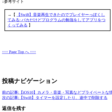
↓参考サイト
↑↑↑ Page Top へ ↑↑↑
投稿ナビゲーション
前の記事:
【iOS10】カメラ・音楽・写真などプライベート
次の記事:
【Swift】タイマーを設定したり、途中で削除する
返信を残す