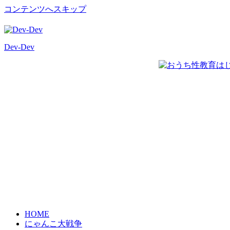
コンテンツへスキップ
Dev-Dev
開
発
覚
書
HOME
にゃんこ大戦争