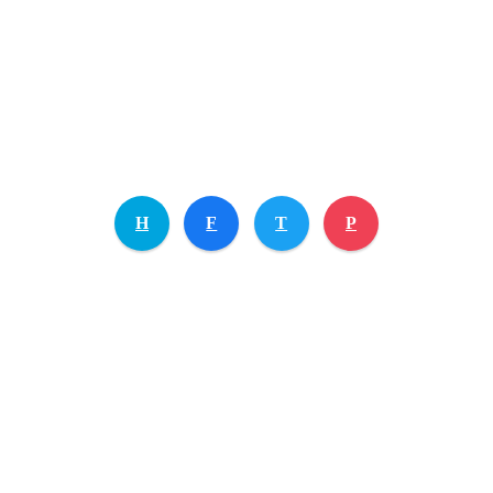
H
F
T
P