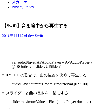
メガニケ
Privacy Policy
【Swift】音を途中から再生する
2016年11月2日
dev
Swift
var audioPlayer:AVAudioPlayer = AVAudioPlayer()
@IBOutlet var slider: UISlider?
//↓0 〜 100 の割合で、曲の位置を決めて再生する
audioPlayer.currentTime = TimeInterval([0〜100])
//↓スライダーと曲の長さを一緒にする
slider.maximumValue = Float(audioPlayer.duration)