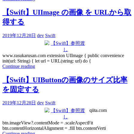
【Swift】UIImage の画像 を URLから取
得する
2019年12月28日
dev
Swift
www.rasukarusan.com extension UIImage { public convenience
init(url: String) { let url = URL(string: url) do {
Continue reading
【Swift】UIButtonの画像のサイズ比率
を固定する
2019年12月28日
dev
Swift
qiita.com
btn.imageView?.contentMode = .scaleAspectFit
btn.contentHorizontalAlignment = .fill btn.contentVerti
Continue reading