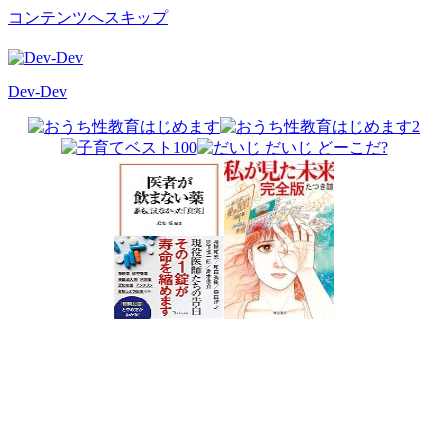
コンテンツへスキップ
Dev-Dev
開
発
覚
書