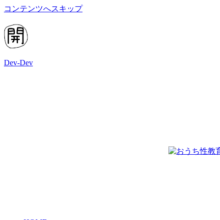
コンテンツへスキップ
Dev-Dev
開
発
覚
書