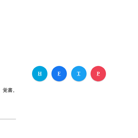
H
F
T
P
で、覚書。