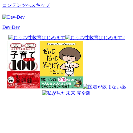
コンテンツへスキップ
Dev-Dev
開
発
覚
書