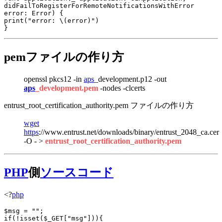
didFailToRegisterForRemoteNotificationsWithError 
error: Error) {

print("error: \(error)")

pemファイルの作り方
openssl pkcs12 -in
aps
_development.p12 -out
aps
_development.pem
-nodes -clcerts
entrust_root_certification_authority.pem ファイルの作り方
wget
https
://www.entrust.net/downloads/binary/entrust_2048_ca.cer
-O - >
entrust_root_certification_authority.pem
PHP
側
ソースコード
<?
php
$msg = "";

if(!
isset
($_GET["msg"])){
