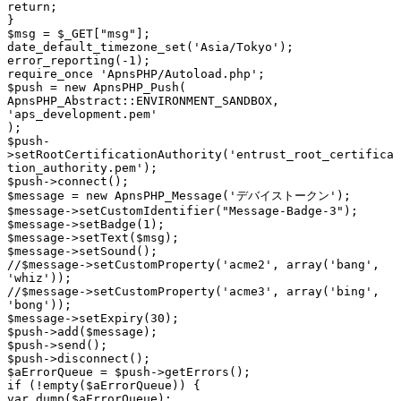
return;

}

$msg = $_GET["msg"];

date_default_timezone_set('Asia/Tokyo');

error_reporting(-1);

require_once 'ApnsPHP/Autoload.php';

$push = new ApnsPHP_Push(

ApnsPHP_Abstract::ENVIRONMENT_SANDBOX,

'aps_development.pem'

);

$push-
>
setRootCertificationAuthority('entrust_root_certifica
tion_authority.pem');

$push-
>
connect();

$message = new ApnsPHP_Message('デバイストークン');

$message-
>
setCustomIdentifier("Message-Badge-3");

$message-
>
setBadge(1);

$message-
>
setText($msg);

$message-
>
setSound();

//$message-
>
setCustomProperty('acme2', array('bang', 
'whiz'));

//$message-
>
setCustomProperty('acme3', array('bing', 
'bong'));

$message-
>
setExpiry(30);

$push-
>
add($message);

$push-
>
send();

$push-
>
disconnect();

$aErrorQueue = $push-
>
getErrors();

if (!
empty
($aErrorQueue)) {

var_dump($aErrorQueue);
