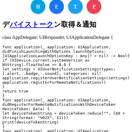
H
F
T
P
デ
バイス
トーク
ン取得＆通知
class AppDelegate: UIResponder, UIApplicationDelegate {
func application(_ application: UIApplication, 
didFinishLaunchingWithOptions launchOptions: 
[UIApplicationLaunchOptionsKey : Any]? = nil) -> Bool{

if (UIDevice.current.systemVersion as 
NSString).floatValue >= 8.0 {

let settings = UIUserNotificationSettings(types: 
[.alert, .badge, .sound], categories: nil)

application.registerUserNotificationSettings(settings)

application.registerForRemoteNotifications()

}

return true

}

func application(_ application: UIApplication, 
didRegisterForRemoteNotificationsWithDeviceToken 
deviceToken: Data) {

let deviceTokenString = deviceToken.reduce("", {$0 + 
String(format: "%02X", $1)})

print(deviceTokenString)

}

func application(_ application: UIApplication, 