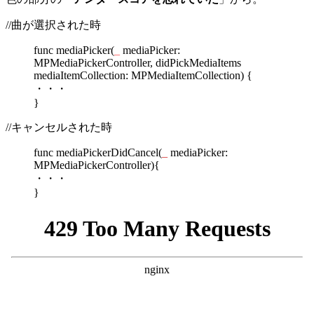
//曲が選択された時
func mediaPicker(
_
mediaPicker:
MPMediaPickerController, didPickMediaItems
mediaItemCollection: MPMediaItemCollection) {
・・・
}
//キャンセルされた時
func mediaPickerDidCancel(
_
mediaPicker:
MPMediaPickerController){
・・・
}