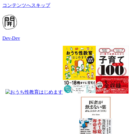
コンテンツへスキップ
Dev-Dev
開
発
覚
書