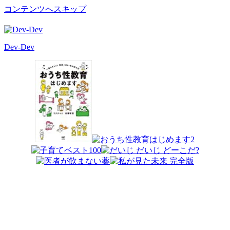
コンテンツへスキップ
Dev-Dev
開
発
覚
書