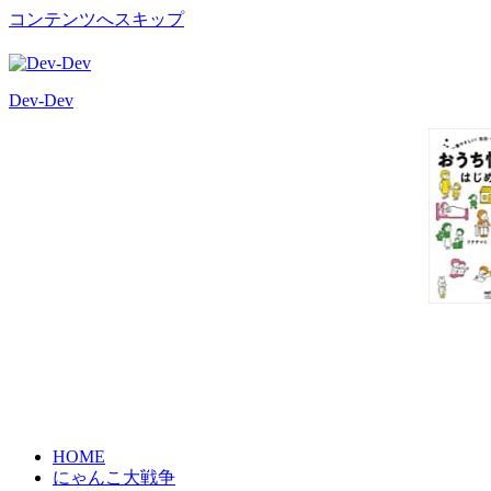
コンテンツへスキップ
Dev-Dev
開
発
覚
書
HOME
にゃんこ大戦争