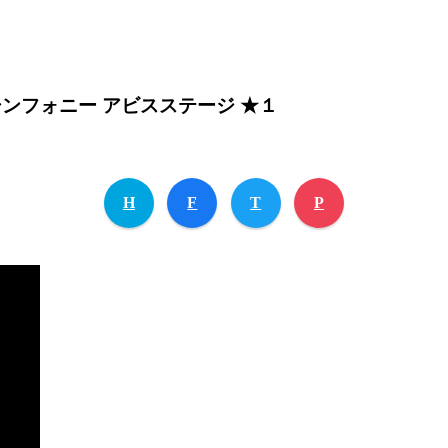
ンフォニー アビスステージ ★１
H
F
T
P