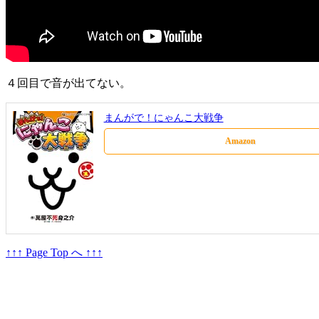
４回目で音が出てない。
まんがで！にゃんこ大戦争
Amazon
↑↑↑ Page Top へ ↑↑↑