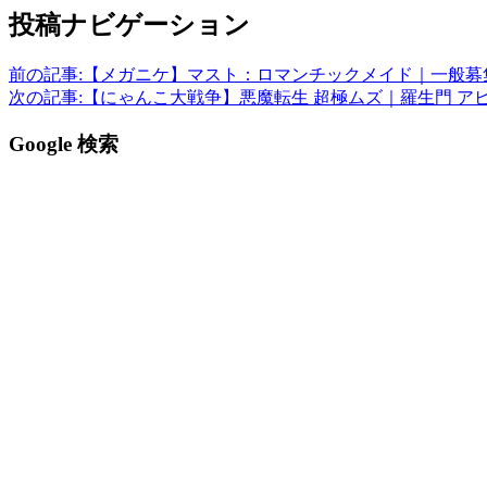
投稿ナビゲーション
前の記事:
【メガニケ】マスト：ロマンチックメイド｜一般募
次の記事:
【にゃんこ大戦争】悪魔転生 超極ムズ｜羅生門 ア
Google 検索