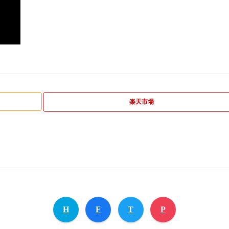
楽天市場
H
F
T
P