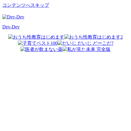
コンテンツへスキップ
Dev-Dev
開
発
覚
書