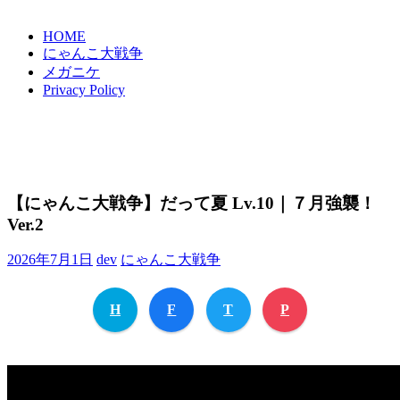
HOME
にゃんこ大戦争
メガニケ
Privacy Policy
【にゃんこ大戦争】だって夏 Lv.10｜７月強襲！
Ver.2
2026年7月1日
dev
にゃんこ大戦争
H
F
T
P