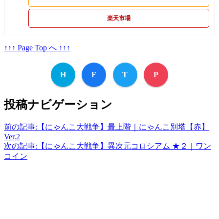
楽天市場
↑↑↑ Page Top へ ↑↑↑
H
F
T
P
投稿ナビゲーション
前の記事:
【にゃんこ大戦争】最上階｜にゃんこ別塔【赤】
Ver.2
次の記事:
【にゃんこ大戦争】異次元コロシアム ★２｜ワン
コイン