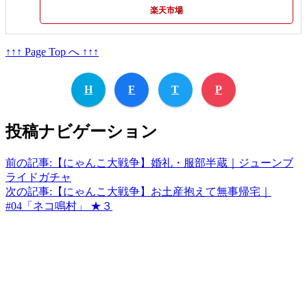
楽天市場
↑↑↑ Page Top へ ↑↑↑
H
F
T
P
投稿ナビゲーション
前の記事:
【にゃんこ大戦争】婚礼・服部半蔵｜ジューンブ
ライドガチャ
次の記事:
【にゃんこ大戦争】お土産抱えて無事帰宅｜
#04「ネコ鳴村」 ★３