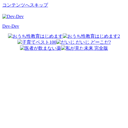
コンテンツへスキップ
Dev-Dev
開
発
覚
書