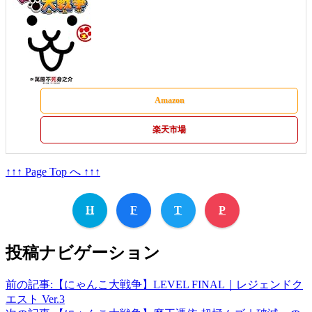
Amazon
楽天市場
↑↑↑ Page Top へ ↑↑↑
H
F
T
P
投稿ナビゲーション
前の記事:
【にゃんこ大戦争】LEVEL FINAL｜レジェンドク
エスト Ver.3