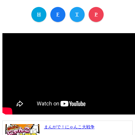
H
F
T
P
まんがで！にゃんこ大戦争