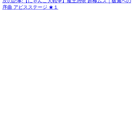
次の記事:
【にゃんこ大戦争】魔王憑依 超極ムズ｜破滅への
序曲 アビスステージ ★１