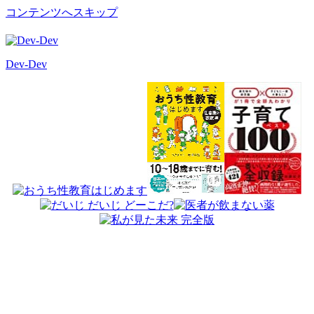
コンテンツへスキップ
Dev-Dev
開
発
覚
書