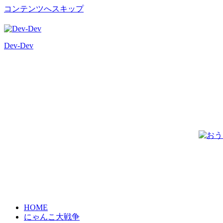
コンテンツへスキップ
Dev-Dev
開
発
覚
書
HOME
にゃんこ大戦争