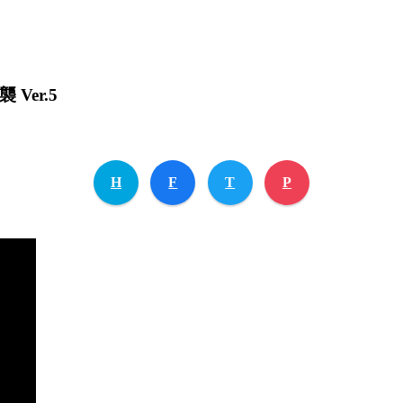
Ver.5
H
F
T
P