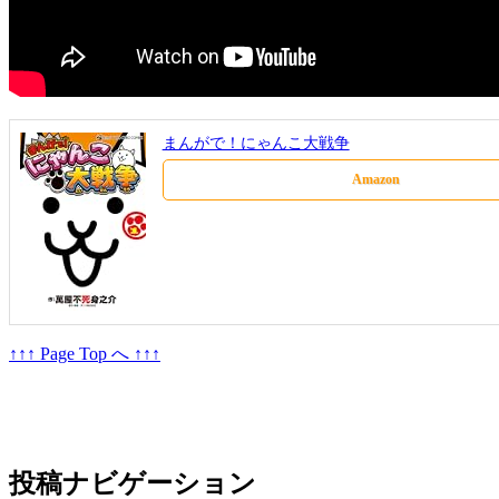
まんがで！にゃんこ大戦争
Amazon
↑↑↑ Page Top へ ↑↑↑
投稿ナビゲーション