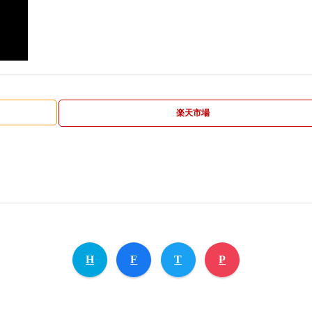
楽天市場
H
F
T
P