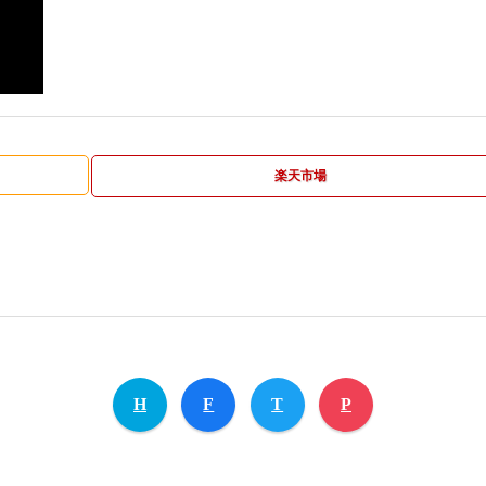
楽天市場
H
F
T
P