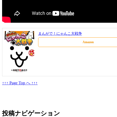
まんがで！にゃんこ大戦争
Amazon
↑↑↑ Page Top へ ↑↑↑
投稿ナビゲーション