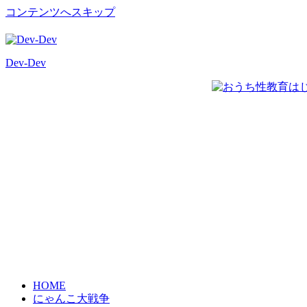
コンテンツへスキップ
Dev-Dev
開
発
覚
書
HOME
にゃんこ大戦争