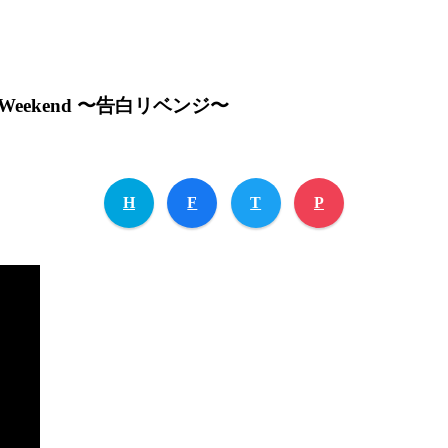
ekend 〜告白リベンジ〜
H
F
T
P