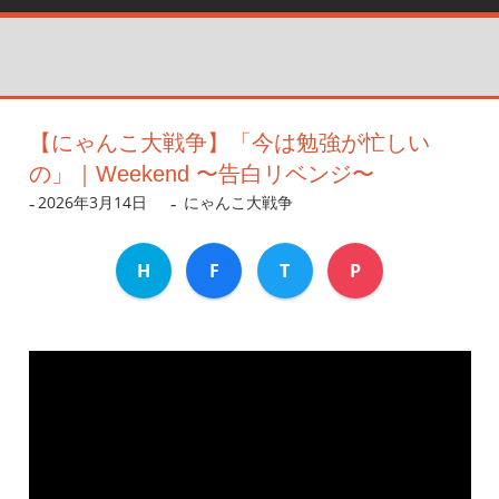
【にゃんこ大戦争】「今は勉強が忙しい
の」｜Weekend 〜告白リベンジ〜
2026年3月14日
dev
にゃんこ大戦争
H
F
T
P