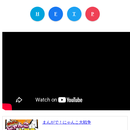
H
F
T
P
まんがで！にゃんこ大戦争