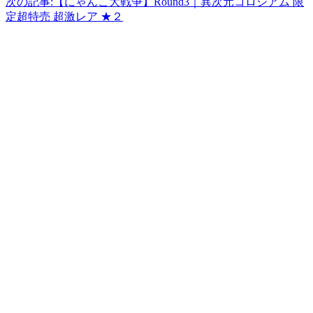
次の記事:
【にゃんこ大戦争】Round3｜異次元コロシアム 限
定超特売 超激レア ★２