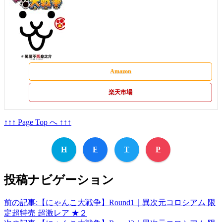
Amazon
楽天市場
↑↑↑ Page Top へ ↑↑↑
H
F
T
P
投稿ナビゲーション
前の記事:
【にゃんこ大戦争】Round1｜異次元コロシアム 限
定超特売 超激レア ★２