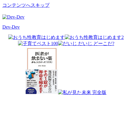
コンテンツへスキップ
Dev-Dev
開
発
覚
書