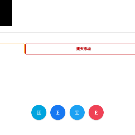
楽天市場
H
F
T
P