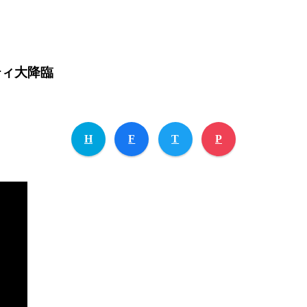
ティ大降臨
H
F
T
P