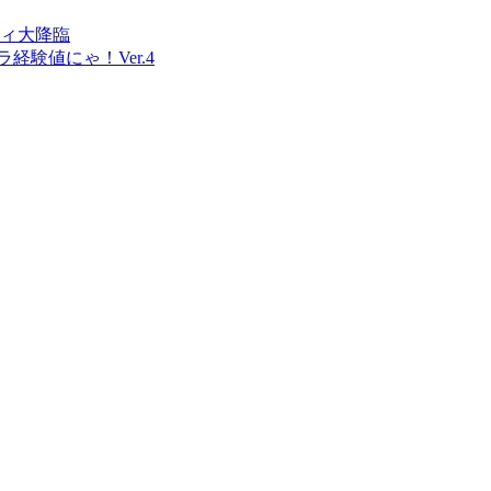
ティ大降臨
験値にゃ！Ver.4