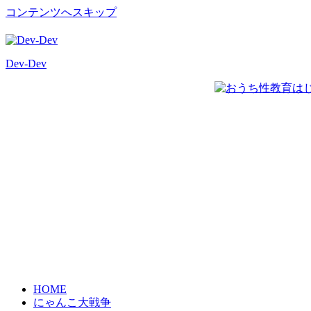
コンテンツへスキップ
Dev-Dev
開
発
覚
書
HOME
にゃんこ大戦争