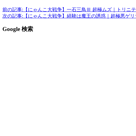
前の記事:
【にゃんこ大戦争】一石三鳥Ⅲ 超極ムズ｜トリニ
次の記事:
【にゃんこ大戦争】経験は魔王の誘惑｜超極悪ゲリラ経
Google 検索