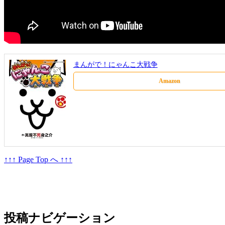
まんがで！にゃんこ大戦争
Amazon
↑↑↑ Page Top へ ↑↑↑
投稿ナビゲーション