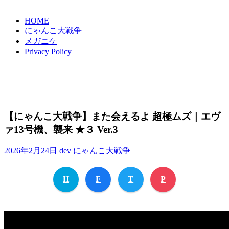
HOME
にゃんこ大戦争
メガニケ
Privacy Policy
【にゃんこ大戦争】また会えるよ 超極ムズ｜エヴ
ァ13号機、襲来 ★３ Ver.3
2026年2月24日
dev
にゃんこ大戦争
H
F
T
P