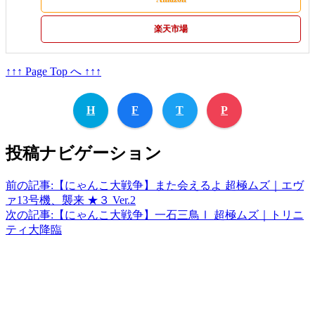
楽天市場
↑↑↑ Page Top へ ↑↑↑
H
F
T
P
投稿ナビゲーション
前の記事:
【にゃんこ大戦争】また会えるよ 超極ムズ｜エヴ
ァ13号機、襲来 ★３ Ver.2
次の記事:
【にゃんこ大戦争】一石三鳥Ⅰ 超極ムズ｜トリニ
ティ大降臨