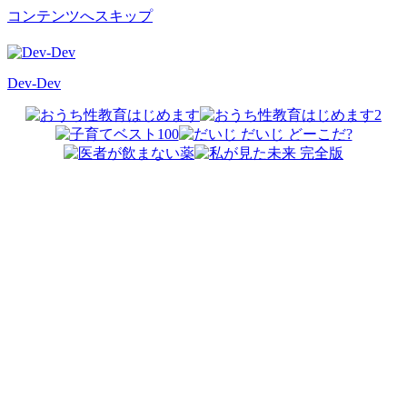
コンテンツへスキップ
Dev-Dev
開
発
覚
書