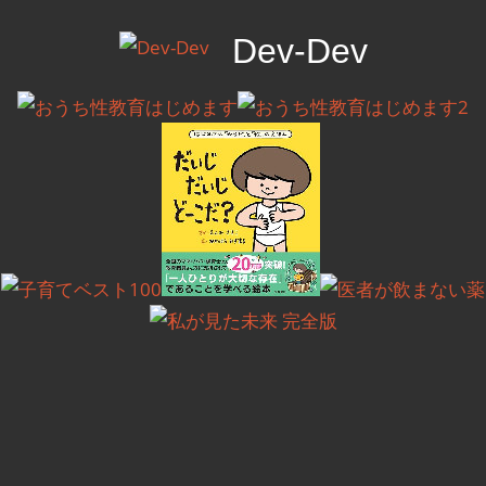
コ
Dev-Dev
ン
テ
開
ン
発
ツ
覚
へ
書
ス
キ
ッ
プ