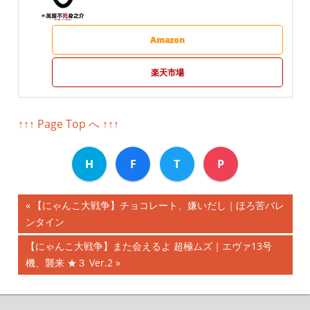
Amazon
楽天市場
↑↑↑ Page Top へ ↑↑↑
H
F
T
P
前
【にゃんこ大戦争】チョコレート、嫌いだし｜ほろ苦バレ
投
ンタイン
の
記
稿
次
【にゃんこ大戦争】また会えるよ 超極ムズ｜エヴァ13号
事:
の
機、襲来 ★３ Ver.2
ナ
記
事:
ビ