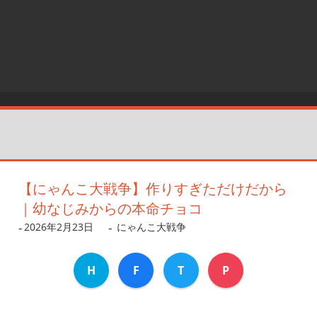
【にゃんこ大戦争】作りすぎただけだから
｜幼なじみからの本命チョコ
2026年2月23日
dev
にゃんこ大戦争
H
F
T
P