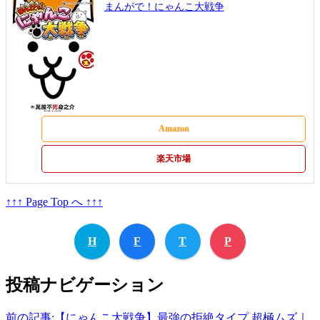
まんがで！にゃんこ大戦争
Amazon
楽天市場
↑↑↑ Page Top へ ↑↑↑
H
F
T
P
投稿ナビゲーション
前の記事:
【にゃんこ大戦争】最強の拒絶タイプ 超極ムズ｜