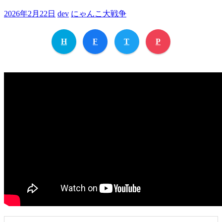
2026年2月22日
dev
にゃんこ大戦争
H
F
T
P