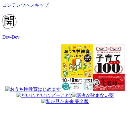
コンテンツへスキップ
Dev-Dev
開
発
覚
書