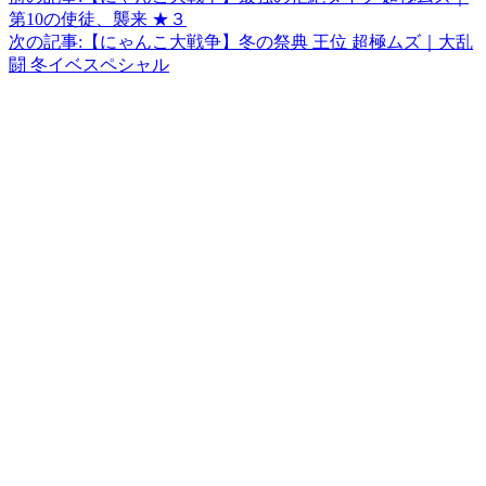
第10の使徒、襲来 ★３
次の記事:
【にゃんこ大戦争】冬の祭典 王位 超極ムズ｜大乱
闘 冬イベスペシャル