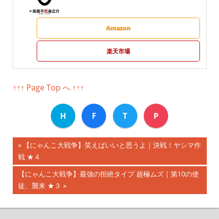
Amazon
楽天市場
↑↑↑ Page Top へ ↑↑↑
H
F
T
P
前
【にゃんこ大戦争】笑えばいいと思うよ｜決戦！ヤシマ作
投
戦 ★４
の
記
稿
次
【にゃんこ大戦争】最強の拒絶タイプ 超極ムズ｜第10の使
事:
の
徒、襲来 ★３
ナ
記
事:
ビ