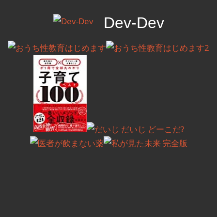
コ
Dev-Dev
ン
テ
開
ン
発
ツ
覚
へ
書
ス
キ
ッ
プ