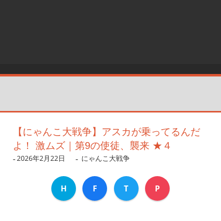
【にゃんこ大戦争】アスカが乗ってるんだ
よ！ 激ムズ｜第9の使徒、襲来 ★４
2026年2月22日
dev
にゃんこ大戦争
H
F
T
P