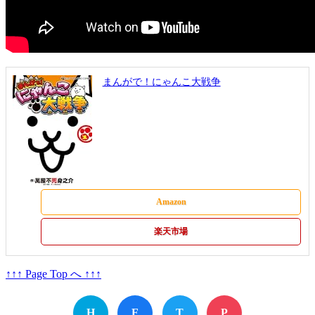
まんがで！にゃんこ大戦争
Amazon
楽天市場
↑↑↑ Page Top へ ↑↑↑
H
F
T
P