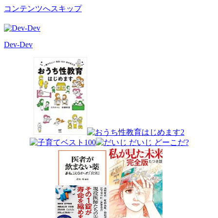
コンテンツへスキップ
Dev-Dev
開
発
覚
書