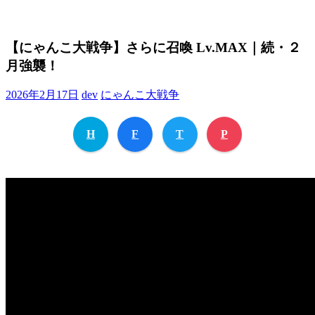
【にゃんこ大戦争】さらに召喚 Lv.MAX｜続・２
月強襲！
2026年2月17日
dev
にゃんこ大戦争
H
F
T
P