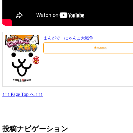
まんがで！にゃんこ大戦争
Amazon
↑↑↑ Page Top へ ↑↑↑
投稿ナビゲーション