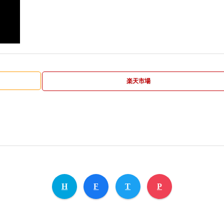
楽天市場
H
F
T
P