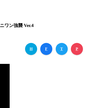
ン強襲 Ver.4
H
F
T
P