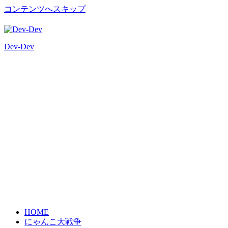
コンテンツへスキップ
Dev-Dev
開
発
覚
書
HOME
にゃんこ大戦争