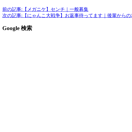
前の記事:
【メガニケ】センチ｜一般募集
次の記事:
【にゃんこ大戦争】お返事待ってます｜後輩からの
Google 検索