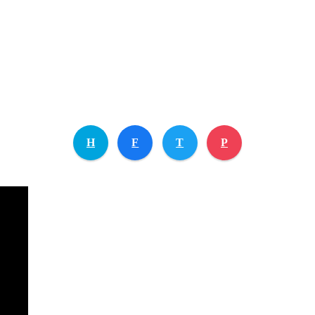
H
F
T
P