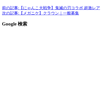
前の記事:
【にゃんこ大戦争】鬼滅の刃コラボ 超激レア
次の記事:
【メガニケ】クラウン｜一般募集
Google 検索