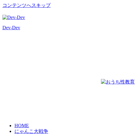
コンテンツへスキップ
Dev-Dev
開
発
覚
書
HOME
にゃんこ大戦争