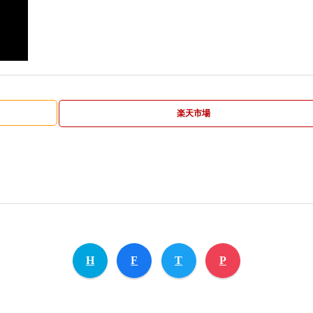
楽天市場
H
F
T
P