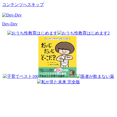
コンテンツへスキップ
Dev-Dev
開
発
覚
書