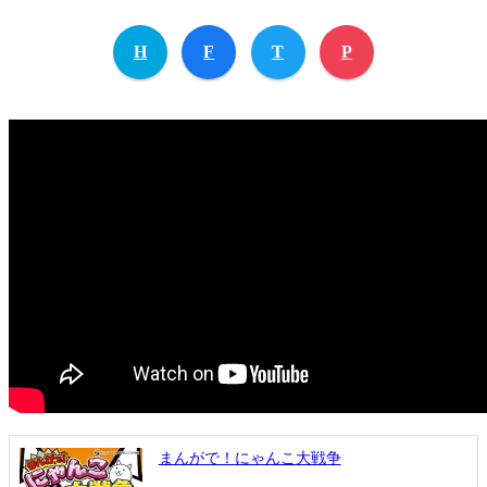
H
F
T
P
まんがで！にゃんこ大戦争