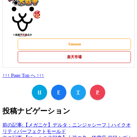
Amazon
楽天市場
↑↑↑ Page Top へ ↑↑↑
H
F
T
P
投稿ナビゲーション
前の記事:
【メガニケ】デルタ：ニンジャシーフ｜ハイクオ
リティパーフェクトモールド