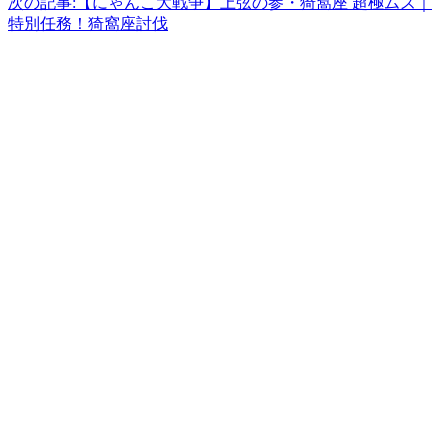
次の記事:
【にゃんこ大戦争】上弦の参・猗窩座 超極ムズ｜
特別任務！猗窩座討伐