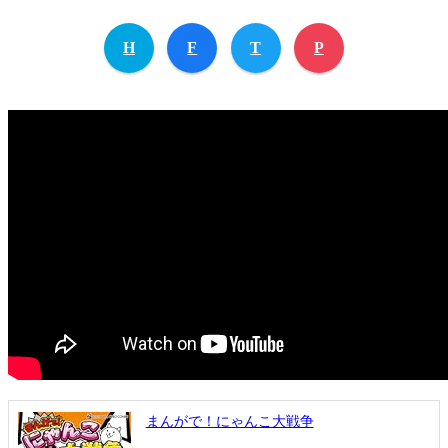
H
F
T
P
まんがで！にゃんこ大戦争