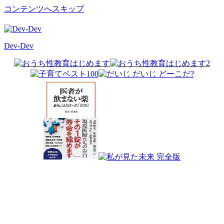
コンテンツへスキップ
Dev-Dev
開
発
覚
書