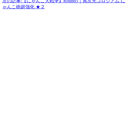
次の記事:
【にゃんこ大戦争】Round5｜異次元コロシアム に
ゃんこ砲超強化 ★２