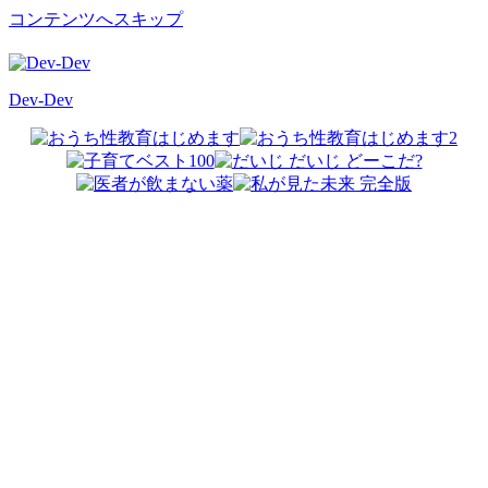
コンテンツへスキップ
Dev-Dev
開
発
覚
書