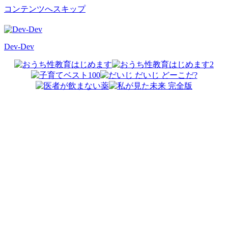
コンテンツへスキップ
Dev-Dev
開
発
覚
書