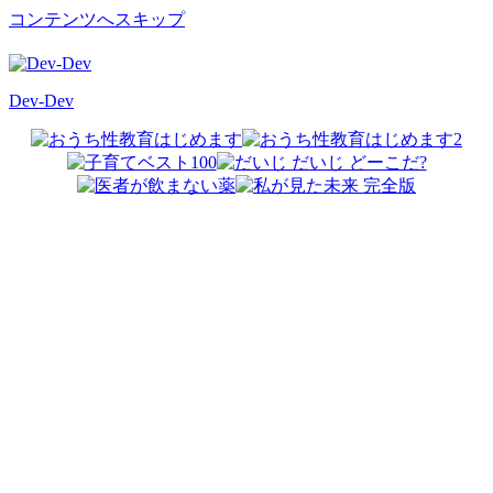
コンテンツへスキップ
Dev-Dev
開
発
覚
書