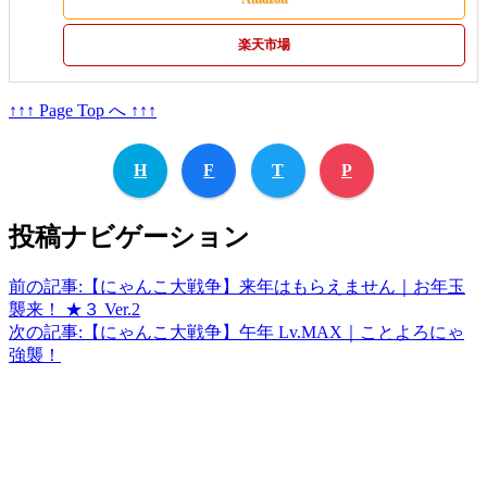
楽天市場
↑↑↑ Page Top へ ↑↑↑
H
F
T
P
投稿ナビゲーション
前の記事:
【にゃんこ大戦争】来年はもらえません｜お年玉
襲来！ ★３ Ver.2
次の記事:
【にゃんこ大戦争】午年 Lv.MAX｜ことよろにゃ
強襲！