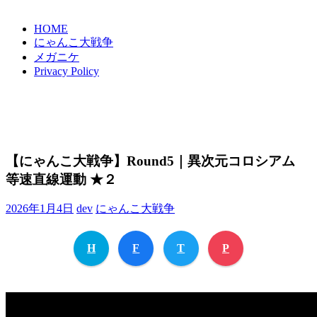
HOME
にゃんこ大戦争
メガニケ
Privacy Policy
【にゃんこ大戦争】Round5｜異次元コロシアム
等速直線運動 ★２
2026年1月4日
dev
にゃんこ大戦争
H
F
T
P