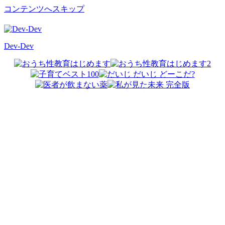
コンテンツへスキップ
Dev-Dev
開
発
覚
書