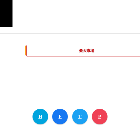
楽天市場
H
F
T
P