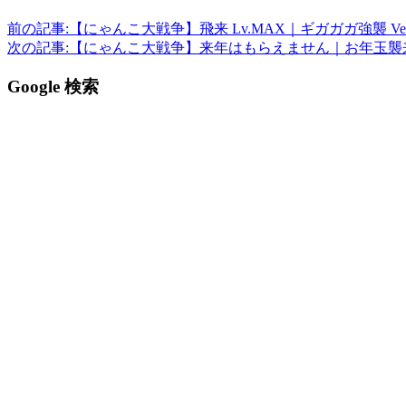
前の記事:
【にゃんこ大戦争】飛来 Lv.MAX｜ギガガガ強襲 Ver
次の記事:
【にゃんこ大戦争】来年はもらえません｜お年玉襲来！ 
Google 検索