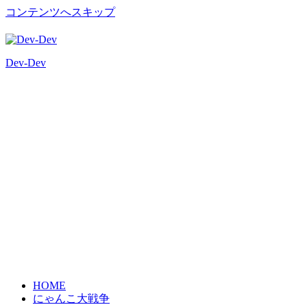
コンテンツへスキップ
Dev-Dev
開
発
覚
書
HOME
にゃんこ大戦争