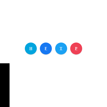
H
F
T
P