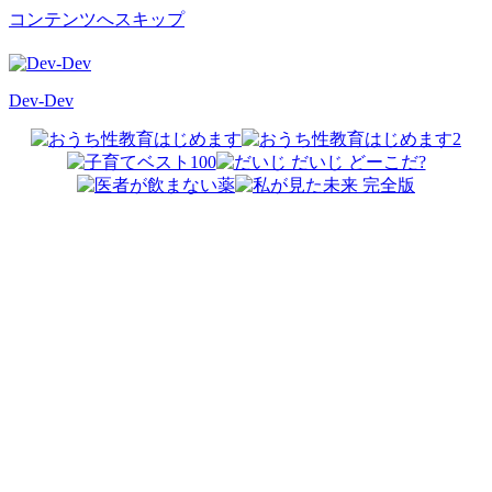
コンテンツへスキップ
Dev-Dev
開
発
覚
書