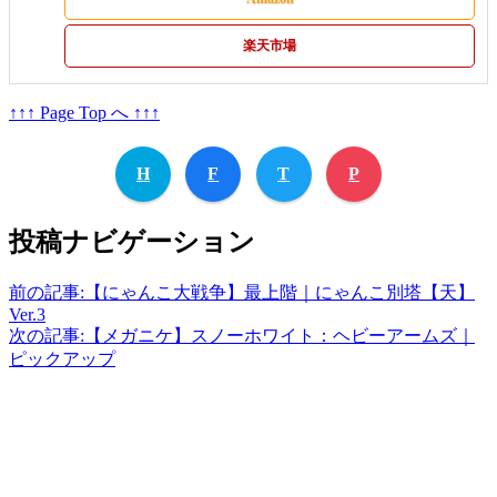
楽天市場
↑↑↑ Page Top へ ↑↑↑
H
F
T
P
投稿ナビゲーション
前の記事:
【にゃんこ大戦争】最上階｜にゃんこ別塔【天】
Ver.3
次の記事:
【メガニケ】スノーホワイト：ヘビーアームズ｜
ピックアップ