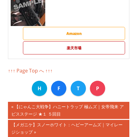
Amazon
楽天市場
↑↑↑ Page Top へ ↑↑↑
H
F
T
P
前
【にゃんこ大戦争】ハニートラップ 極ムズ｜女帝飛来 ア
投
ビスステージ ★１ ５回目
の
記
稿
次
【メガニケ】スノーホワイト：ヘビーアームズ｜マイレー
事:
の
ジショップ