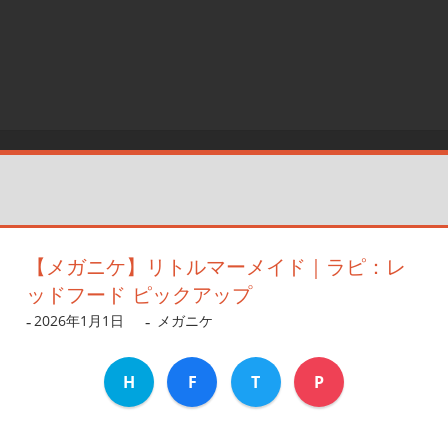
【メガニケ】リトルマーメイド｜ラピ：レ
ッドフード ピックアップ
2026年1月1日
dev
メガニケ
H
F
T
P