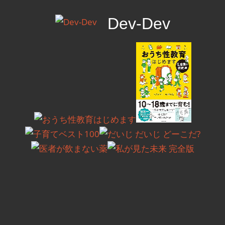
コ
Dev-Dev
ン
テ
開
ン
発
ツ
覚
へ
書
ス
キ
ッ
プ