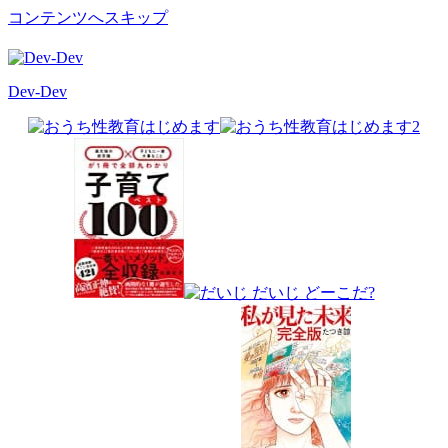
コンテンツへスキップ
Dev-Dev
開
発
覚
書