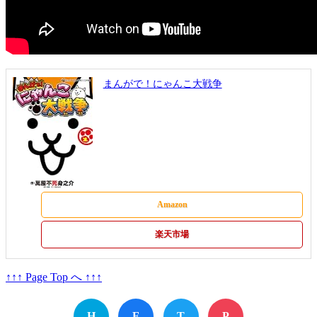
まんがで！にゃんこ大戦争
Amazon
楽天市場
↑↑↑ Page Top へ ↑↑↑
H
F
T
P