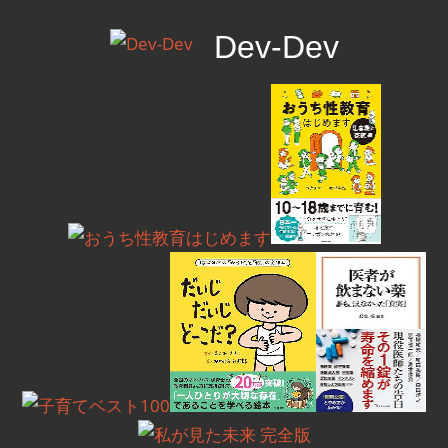
コ
Dev-Dev
ン
テ
開
ン
発
ツ
覚
へ
書
ス
キ
ッ
プ