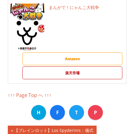
まんがで！にゃんこ大戦争
Amazon
楽天市場
↑↑↑ Page Top へ ↑↑↑
H
F
T
P
前
【ブレインロット】Los Spyderinis：儀式