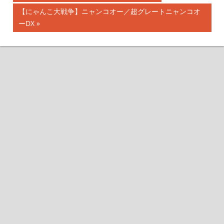
投
の
次
【にゃんこ大戦争】ニャンコオー／超グレートニャンコオ
記
稿
の
ーDX
事:
記
ナ
事:
ビ
ゲ
ー
シ
ョ
ン