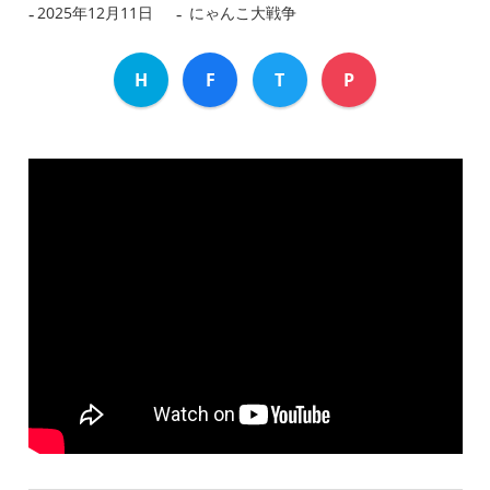
2025年12月11日
dev
にゃんこ大戦争
H
F
T
P