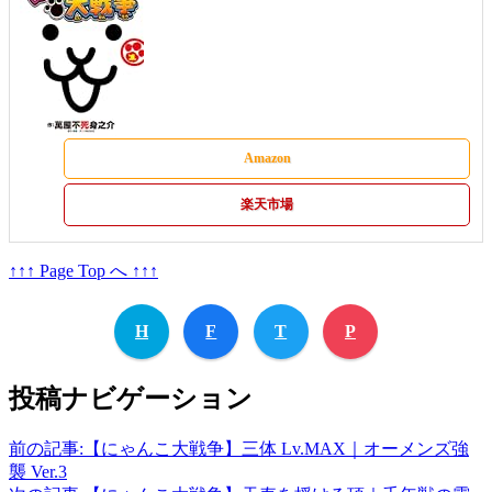
Amazon
楽天市場
↑↑↑ Page Top へ ↑↑↑
H
F
T
P
投稿ナビゲーション
前の記事:
【にゃんこ大戦争】三体 Lv.MAX｜オーメンズ強
襲 Ver.3