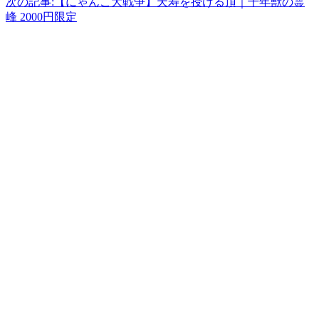
次の記事:
【にゃんこ大戦争】天寿を授ける頂｜千年獣の霊
峰 2000円限定