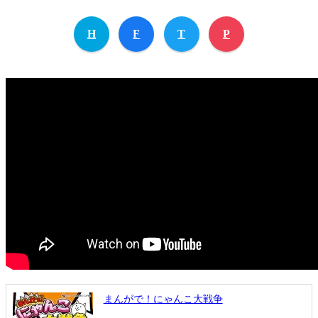
H
F
T
P
まんがで！にゃんこ大戦争