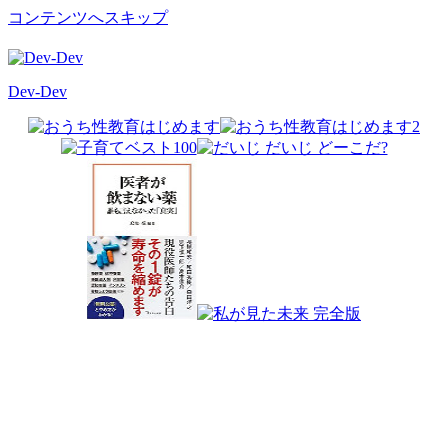
コンテンツへスキップ
Dev-Dev
開
発
覚
書