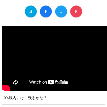
H
F
T
P
10%以内には、残るかな？