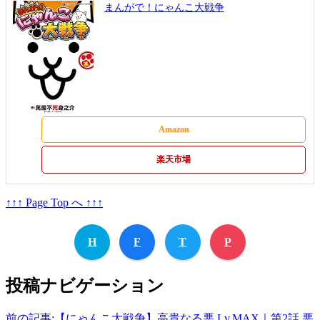
まんがで！にゃんこ大戦争
Amazon
楽天市場
↑↑↑ Page Top へ ↑↑↑
H
F
T
P
投稿ナビゲーション
前の記事:
【にゃんこ大戦争】高貴なる悪 Lv.MAX｜第2話 悪