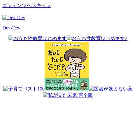
コンテンツへスキップ
Dev-Dev
開
発
覚
書