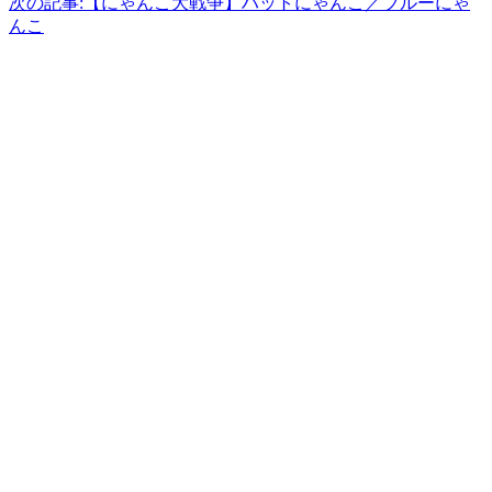
次の記事:
【にゃんこ大戦争】ハットにゃんこ／ブルーにゃ
んこ