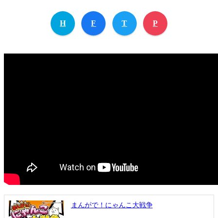
H
F
T
P
まんがで！にゃんこ大戦争