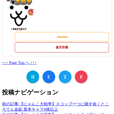
Amazon
楽天市場
↑↑↑ Page Top へ ↑↑↑
H
F
T
P
投稿ナビゲーション
前の記事:
【にゃんこ大戦争】スコップーつに賭す命｜とこ
ろてん金鉱 基本キャラ9体以上