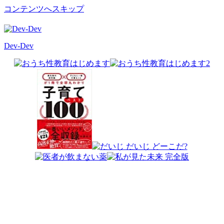
コンテンツへスキップ
Dev-Dev
開
発
覚
書