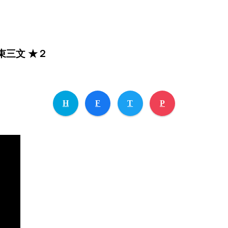
束三文 ★２
H
F
T
P