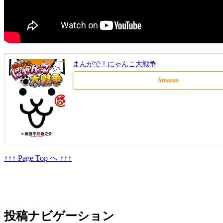
まんがで！にゃんこ大戦争
Amazon
↑↑↑ Page Top へ ↑↑↑
投稿ナビゲーション