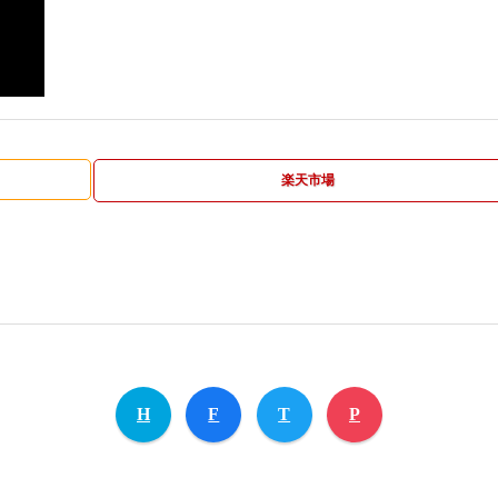
楽天市場
H
F
T
P