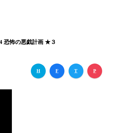
 恐怖の悪戯計画 ★３
H
F
T
P