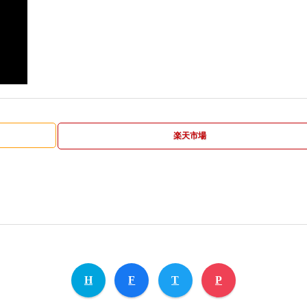
楽天市場
H
F
T
P