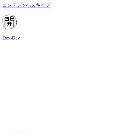
コンテンツへスキップ
Dev-Dev
開
発
覚
書