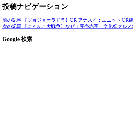
投稿ナビゲーション
前の記事:
【ジョジョオラドラ】UR アナスイ：ユニット UR
次の記事:
【にゃんこ大戦争】なぜ！完売赤字｜文化祭グルメ
Google 検索